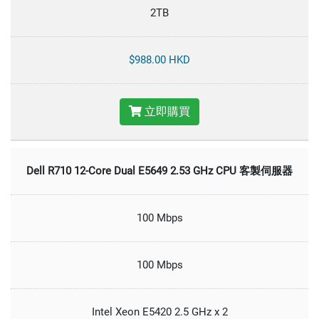
2TB
$988.00 HKD
立即購買
Dell R710 12-Core Dual E5649 2.53 GHz CPU 客製伺服器
100 Mbps
100 Mbps
Intel Xeon E5420 2.5 GHz x 2