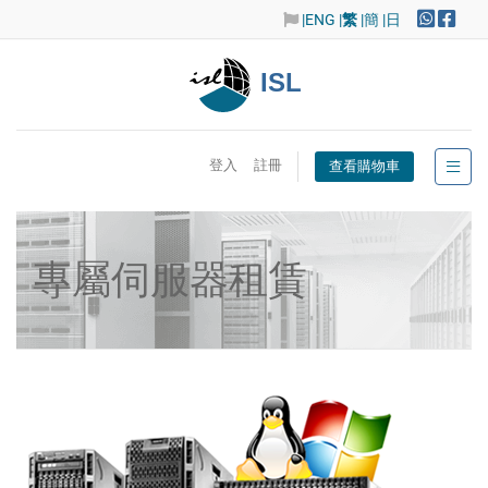
|ENG
|
繁
|簡
|日
ISL
登入
註冊
查看購物車
專屬伺服器租賃