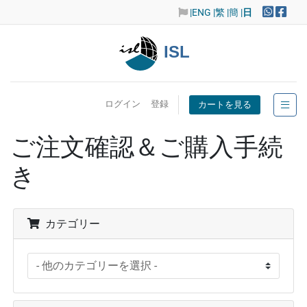
|ENG
|繁
|簡
|
日
ISL
ログイン
登録
カートを見る
ご注文確認＆ご購入手続
き
カテゴリー