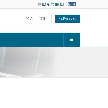
|ENG
|繁
|
簡
|日
登入
注册
查看购物车