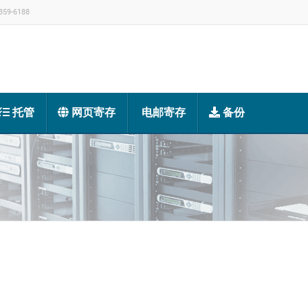
359-6188
托管
网页寄存
电邮寄存
备份